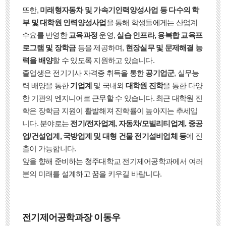
또한,
미래형자동차 및 가속기인력양성사업 등 다수의 학
부 및 대학원 인력양성사업
을 통해 학생들에게는 산업계
수요를 반영한
교육과정
운영,
실습 인프라, 융복합 교육프
로그램 및 장학금
등을 제공하며,
현장실무 및 문제해결 능
력을 배양
할 수 있도록 지원하고 있습니다.
졸업생은 전기기사 자격증 취득을 통한
공기업군
, 실무능
력 배양을 통한
기업계
및 국내외
대학원 진학
을 통한 다양
한 기관의 엔지니어로 근무할 수 있습니다. 최근 대학원 진
학은 장학금 지원이 활발해져 진학률이 높아지는 추세입
니다. 분야로는
전기/전자업계, 자동차/모빌리티업계, 중공
업/건설업계, 국방업계 및 대형 건물 전기설비업체 등
에 진
출이 가능합니다.
앞을 향해 준비하는 청주대학교 전기제어공학과에서 여러
분의 미래를 설계하고 꿈을 키우길 바랍니다.
전기제어공학과장 이동우