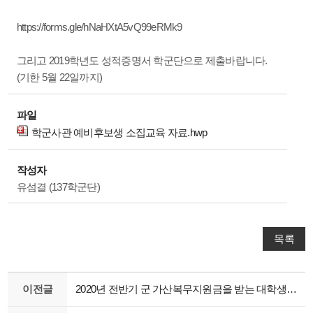
https://forms.gle/hNaHXtA5vQ99eRMk9
그리고 2019학년도 성적증명서 학군단으로 제출바랍니다.
(기한 5월 22일까지)
파일
학군사관 예비후보생 소집교육 자료.hwp
작성자
유섬결 (137학군단)
목록
이전글
2020년 전반기 군 가산복무지원금을 받는 대학생 소집교육 자료