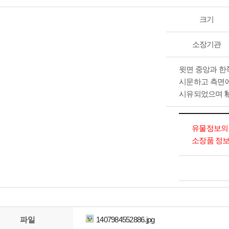
크기
소장기관
윗면 중앙과 한
시문하고 측면에
시유되었으며 釉
유물정보의 
소장품 정보
파일
1407984552886.jpg