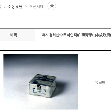
홈
소장유물
조선시대
제목
백자청화산수무늬연적(白磁靑華山水紋硯滴)
유물명