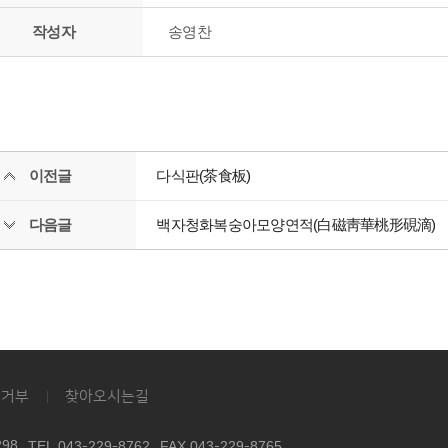
작성자
송영찬
이전글
다식판(茶食板)
다음글
백자청화복숭아모양연적(白磁靑華桃形硯滴)
집거부
찾아오시는길
98
TEL 043-229-8762
FAX 043-229-8765