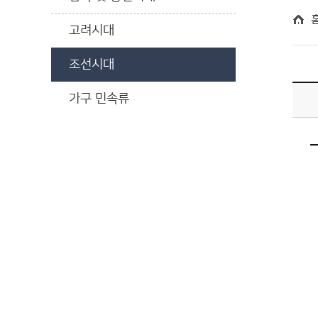
고려시대
조선시대
가구 민속류