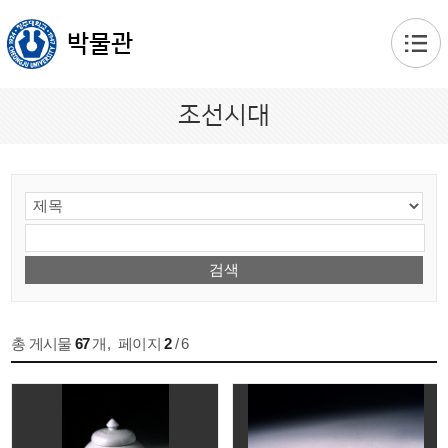
본문 바로가기
박물관
조선시대
총 게시물
67
개
,
페이지
2
/ 6