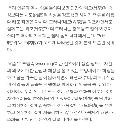
우리 인류의 역사 속을 들여다보면 인간의 외모(外貌)적 속
성보다는 내모(內貌)적 속성을 강조했던 시대가 주류를 이뤘
다 해도 과언은 아니다. 그러나 ‘내모(內貌)’를 강조하면서도
실제로는 ‘외모(外貌)’가 더 드러나는 경우들도 많이 봐왔다.
아마도 역사적 기록과는 달리 실제 세계에서는 ‘외모(外
貌)’와 ‘내모(內貌)’가 고르게 나타났던 것이 본래 모습인 것이
다.
요즘 ‘그루밍족(Grooming)’이란 신조어가 생길 정도로 자신
의 외모에 대한 관심과 애정을 쏟고 있는 모양새이다. 화장을
하고 몸을 가꾸는 일이 많아지면서 패션과 뷰티, 피트니스 관
련 산업 등이 급속도로 팽창돼 발전하고 있음을 볼 수 있다.
여기에서 우리 인간은 모든 것에 균형과 조화를 이루는 것이
자연스러움의 본질임을 알고 있듯이, ‘외모(外貌)’를 단련하
고 치장하는 것에 집중하는 것과 똑같이 ‘내모(內貌)’를 수련
하고 신장하는 것에 게을리하지 않아 정신과 육체의 균형과
조화를 이뤄 인간 본연의 길로 나가기를 바란다.