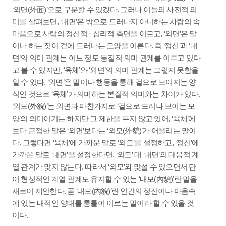
‘외면(外面)’으로 구분할 수 있겠다. 그러나 이들의 사전적 의
미를 살펴보면, ‘내면’은 밖으로 드러나지 아니하는 사람의 속
마음으로 사람의 정신적 · 심리적 측면을 이르고, ‘외면’은 말
이나 하는 짓이 겉에 드러나는 모양을 이른다. 즉 ‘정신’과 ‘내
면’의 의미 관계는 어느 정도 동질적 의미 관계를 이루고 있다
고 볼 수 있지만, ‘육체’와 ‘외면’의 의미 관계는 그렇지 못함을
알 수 있다. ‘외면’은 말이나 행동을 통해 겉으로 보여지는 양
식인 것으로 ‘육체’가 의미하는 본질적 의미와는 차이가 있다.
‘외모(外貌)’는 외면과 마찬가지로 ‘겉으로 드러나 보이는 모
양’의 의미이기는 하지만 그 제한을 두지 않고 있어, ‘육체’에
보다 근접한 말은 ‘외면’보다는 ‘외모(外貌)’가 어울리는 말이
다. 그렇다면 ‘육체’에 가까운 말로 ‘외모’를 설정하고, ‘정신’에
가까운 말로 ‘내면’을 설정한다면, ‘외모’ 대 ‘내면’의 대응적 계
열 관계가 맞지 않는다. 따라서 ‘외모’와 맞설 수 있으면서 단
어 형성적인 계열 관계도 유지할 수 있는 ‘내모(內貌)’란 말을
새로이 제안한다. 곧 ‘내모(內貌)’란 인간의 정신이나 마음속
에 있는 내적인 양태를 통틀어 이르는 말이라 할 수 있을 것
이다.