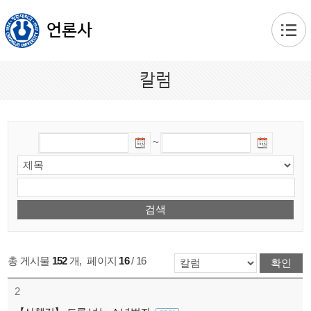
본문 바로가기
언론사
칼럼
~
총 게시물
152
개
,
페이지
16
/ 16
2