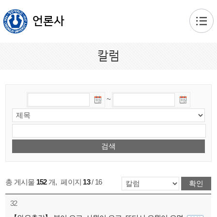
본문 바로가기
언론사
칼럼
~
총 게시물
152
개
,
페이지
13
/ 16
32