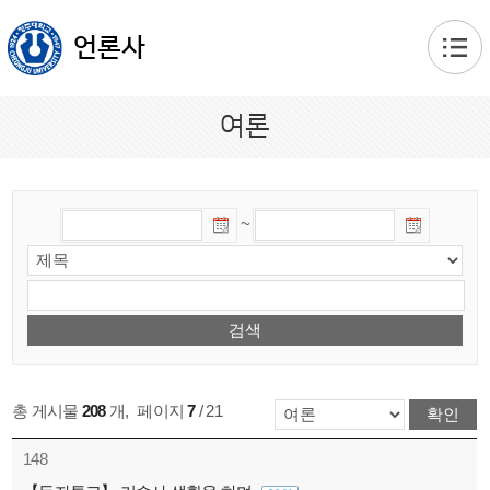
본문 바로가기
언론사
여론
~
총 게시물
208
개
,
페이지
7
/ 21
148