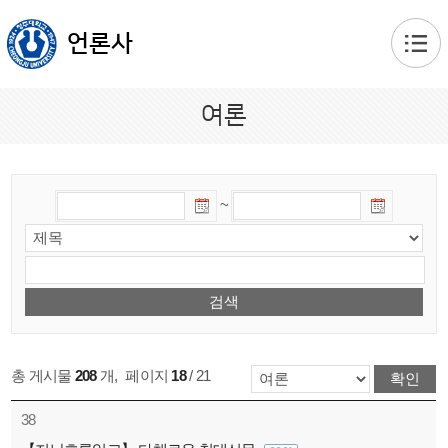
본문 바로가기
언론사
여론
~
총 게시물
208
개
,
페이지
18
/ 21
38