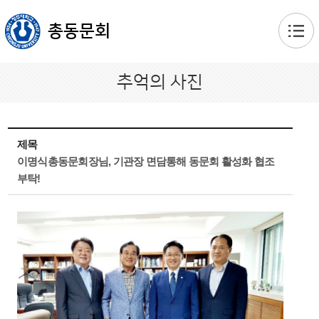
본문 바로가기
총동문회
추억의 사진
제목
이명식총동문회장님, 기관장 면담통해 동문회 활성화 협조
부탁!