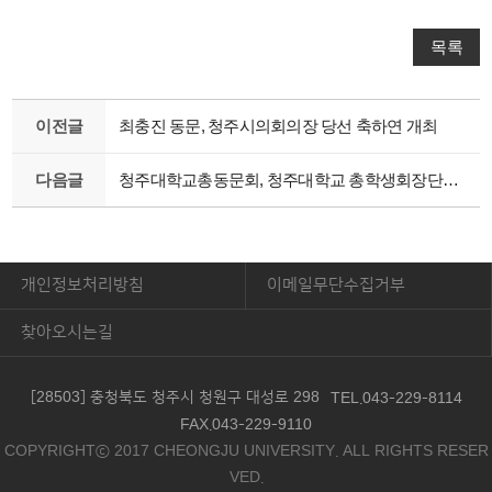
목록
이전글
최충진 동문, 청주시의회의장 당선 축하연 개최
다음글
청주대학교총동문회, 청주대학교 총학생회장단과 간담회 개최
개인정보처리방침
이메일무단수집거부
찾아오시는길
[28503] 충청북도 청주시 청원구 대성로 298
TEL.043-229-8114
FAX.043-229-9110
COPYRIGHTⓒ 2017 CHEONGJU UNIVERSITY. ALL RIGHTS RESER
VED.