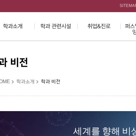
본문 바로가기
SITEMA
학과소개
학과 관련시설
취업&진로
퍼스
과 비전
OME
학과소개
학과 비전
세계를 향해 비