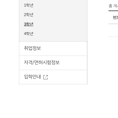
1학년
총 
2학년
번
3학년
4학년
취업정보
자격/면허시험정보
입학안내