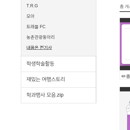
T.R.G
총 
모아
트래블 FC
농촌관광동아리
내꿈은 컨기사
학생학술활동
재밌는 여행스토리
학과행사 모음.zip