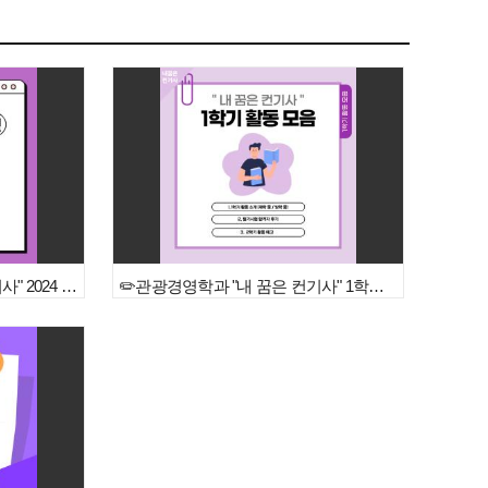
✏️관광경영학과 "내 꿈은 컨기사" 2024 충북 MICE 인재양성 교육 참여후기...
✏️관광경영학과 "내 꿈은 컨기사" 1학기 활동 모음✏️