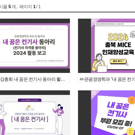
게시물
5
개
,
페이지
1
/ 1
✏️종강총회 내 꿈은 컨기사 동아리 활동 내용✏️