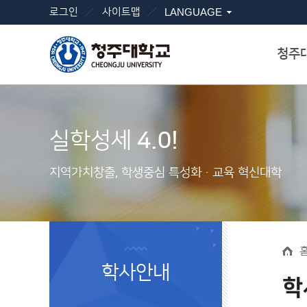
로그인
사이트맵
LANGUAGE
청주
실학성세
4.0!
지역가치창출, 학생중심 특성화ㆍ교육 혁신대학
학사안내
학