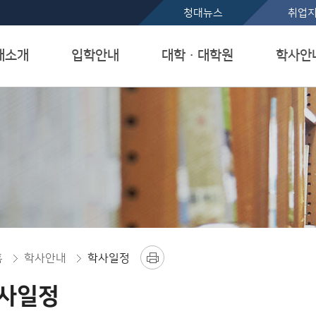
본문 바로가기
청대뉴스
취업
대소개
입학안내
대학ㆍ대학원
학사안
홈
학사안내
학사일정
사일정