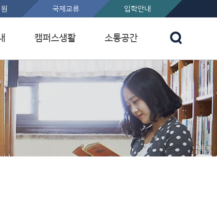
지원
국제교류
입학안내
내
캠퍼스생활
소통공간