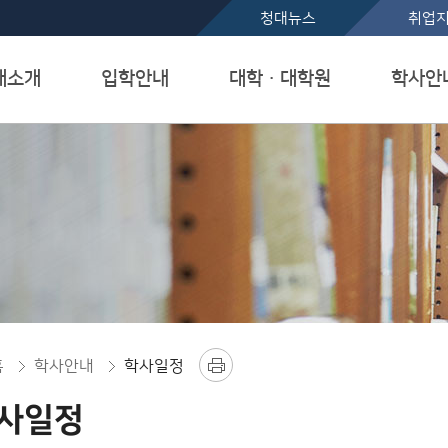
본문 바로가기
청대뉴스
취업
대소개
입학안내
대학ㆍ대학원
학사안
홈
학사안내
학사일정
사일정