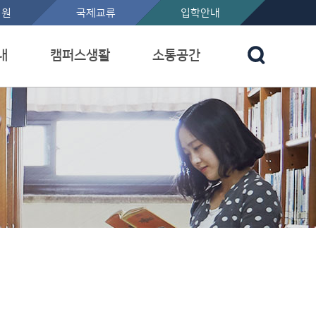
지원
국제교류
입학안내
내
캠퍼스생활
소통공간