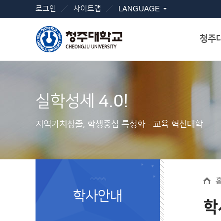
로그인
사이트맵
LANGUAGE
청주
실학성세
4.0!
지역가치창출, 학생중심 특성화ㆍ교육 혁신대학
학사안내
학