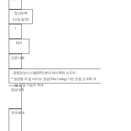
정년트랙
(
신임 일반
)
1
MIS
인문사회
-
경영정보시스템
(MIS)
분야 박사학위 소지자
*
생성형
AI
및 바이브 코딩
(Vibe Coding)
기반 전공 교과목 개
발
·
운영 가능자 우대
경상대학
무역학과