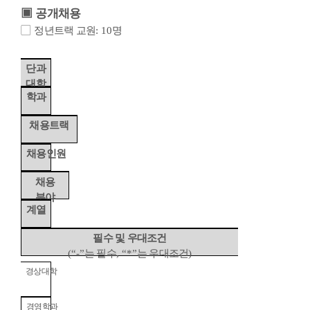
▣
공개채용
▢
정년트랙 교원
: 10
명
단과
대학
학과
채용트랙
채용인원
채용
분야
계열
필수 및 우대조건
(“-”
는 필수
, “*”
는 우대조건
)
경상대학
경영학과