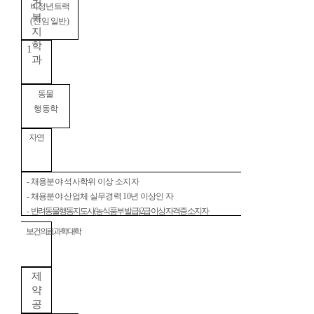
건
비정년트랙
복
(
신임 일반
)
지
학
1
과
동물
행동학
자연
-
채용분야 석사학위 이상 소지자
-
채용분야 산업체 실무경력
10
년 이상인 자
-
반려동물행동지도사
(
농식품부 발급
) 2
급 이상 자격증 소지자
보건의료과학대학
제
약
공