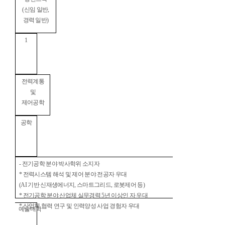
(
신임 일반
,
경력 일반
)
1
전력계통
및
제어공학
공학
-
전기공학 분야 박사학위 소지자
*
전력시스템 해석 및 제어 분야 전공자 우대
(AI
기반 신재생에너지
,
스마트그리드
,
로봇제어 등
)
*
전기공학 분야 산업체 실무경력
5
년 이상인 자 우대
*
산업체 협력 연구 및 인력양성 사업 경험자 우대
예술대학