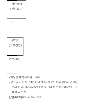
정년트랙
(
신임 일반
)
1
무역학
(
국제경영
)
인문사회
-
채용분야 박사학위 소지자
-
공고일 기준 최근
4
년 이내 제
1
저자로서 채용분야와 관련된
주제로 국제학술지
(SSCI
및
SCIE)
에 논문
1
편 이상 연구 실
적이 있는 자
*
무역실무 강의 경력자 우대
인문사회대학