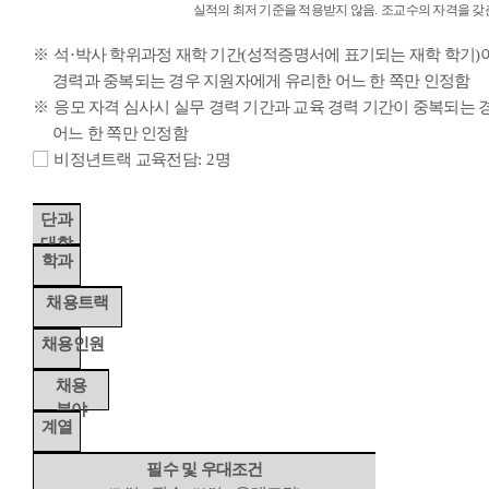
실적의 최저 기준을 적용받지 않음
.
조교수의 자격을 갖
※
석
·
박사 학위과정 재학 기간
(
성적증명서에 표기되는 재학 학기
)
경력과 중복되는 경우 지원자에게 유리한 어느 한 쪽만 인정함
※
응모 자격 심사시 실무 경력 기간과 교육 경력 기간이 중복되는
어느 한 쪽만 인정함
▢
비정년트랙 교육전담
: 2
명
단과
대학
학과
채용트랙
채용인원
채용
분야
계열
필수 및 우대조건