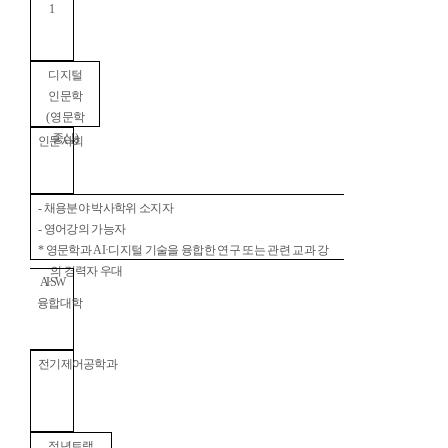
1
디지털
인문학
(
영문학
중심
)
인문사회
-
채용분야 박사학위 소지자
-
영어강의 가능자
*
영문학과
AI·
디지털 기술을 융합한 연구 또는 관련 교과 강
의 경력자 우대
AI·SW
융합대학
전기제어공학과
정년트랙