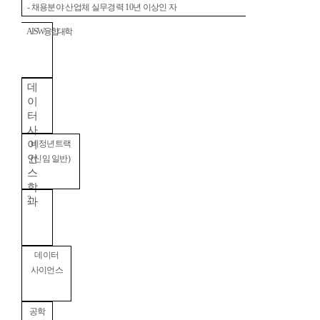
-
채용분야 산업체 실무경력
10
년 이상인 자
AI·SW
융합대학
데
이
터
사
이
비정년트랙
언
(
신임 일반
)
스
학
2
과
데이터
사이언스
공학