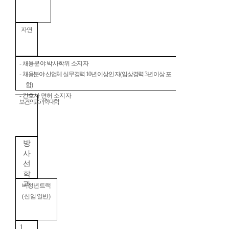
자연
-
채용분야 박사학위 소지자
-
채용분야 산업체 실무경력
10
년 이상인 자
(
임상경력
3
년 이상 포
함
)
-
간호사 면허 소지자
보건의료과학대학
방
사
선
학
과
비정년트랙
(
신임 일반
)
1