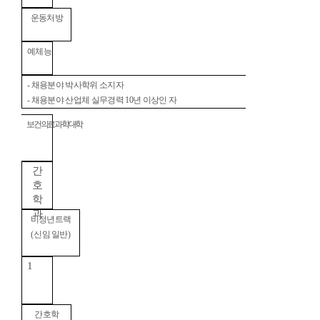
운동처방
예체능
-
채용분야 박사학위 소지자
-
채용분야 산업체 실무경력
10
년 이상인 자
보건의료과학대학
간
호
학
과
비정년트랙
(
신임 일반
)
1
간호학