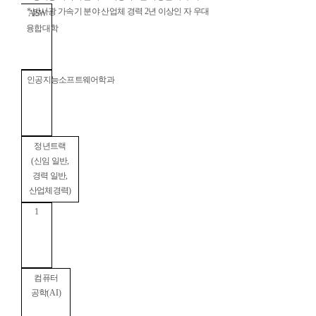
*
방사광 가속기 분야 산업체 경력
2
년 이상인 자 우대
AI·SW
융합대학
인공지능소프트웨어학과
정년트랙
(
신임 일반
,
경력 일반
,
산업체경력
)
1
컴퓨터
공학
(AI)