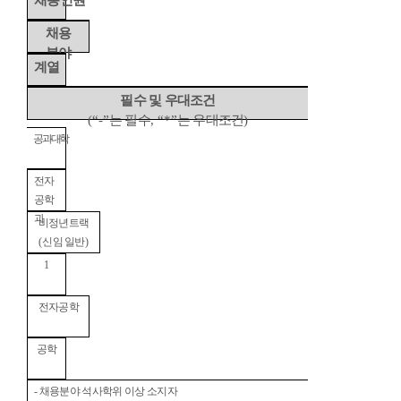
채용인원
채용
분야
계열
필수 및 우대조건
(“-”
는 필수
, “*”
는 우대조건
)
공과대학
전자
공학
과
비정년트랙
(
신임 일반
)
1
전자공학
공학
-
채용분야 석사학위 이상 소지자