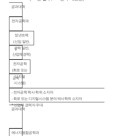
공과대학
전자공학과
정년트랙
(
신임 일반
,
경력 일반
,
1
산업체경력
)
전자공학
(
회로 또는
디지털
공학
시스템
)
-
전자공학 학사 학위 소지자
-
회로 또는 디지털시스템 분야 박사학위 소지자
*
산업체 경력자 우대
공과대학
에너지융합공학과