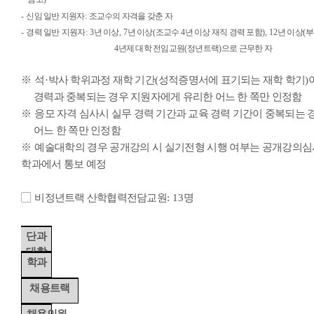
-
신임 일반 지원자
:
조교수의 자격을 갖춘 자
-
경력 일반
지원자
: 3
년 이상
, 7
년 이상
(
조교수
4
년 이상 재직 경력 포함
), 12
년 이상
(
부
4
년제 대학
전임교원
(
정년트랙
)
으로 근무한 자
※
석
·
박사 학위과정 재학 기간
(
성적증명서에 표기되는 재학 학기
)
경력과 중복되는 경우 지원자에게 유리한 어느 한 쪽만 인정함
※
응모 자격 심사시 실무 경력 기간과 교육 경력 기간이 중복되는
어느 한 쪽만 인정함
※
예술대학의 경우 공개강의 시 실기전형 시행 여부는 공개강의
학과에서 통보 예정
▢
비정년트랙 산학협력전담교원
: 13
명
단과
대학
학과
채용트랙