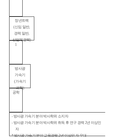
정년트랙
(
신임 일반
,
경력 일반
,
산업체경력
)
1
방사광
가속기
(
가속기
과학
)
공학
-
방사광 가속기 분야 박사학위 소지자
-
방사광 가속기 분야 박사학위 취득 후 연구 경력
2
년 이상인
자
*
방사광 가속기 분야 교육경력
2
년 이상인 자 우대