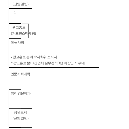
(
신임 일반
)
1
광고홍보
(
퍼포먼스마케팅
)
인문사회
-
광고홍보 분야 박사학위 소지자
*
광고홍보 분야 산업체 실무경력
3
년 이상인 자 우대
인문사회대학
영어영문학과
정년트랙
(
신임 일반
)