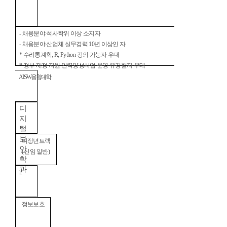
-
채용분야 석사학위 이상 소지자
-
채용분야 산업체 실무경력
10
년 이상인 자
*
수리통계학
, R, Python
강의 가능자 우대
*
정부 재정 지원 인력양성사업 운영 유경험자 우대
AI·SW
융합대학
디
지
털
보
비정년트랙
안
(
신임 일반
)
학
과
2
정보보호