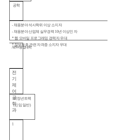
공학
-
채용분야 석사학위 이상 소지자
-
채용분야 산업체 실무경력
10
년 이상인 자
*
웹
·
모바일 프로그래밍 경력자 우대
*
정보보호 관련 자격증 소지자 우대
AI·SW
융합대학
전
기
제
어
공
비정년트랙
학
(
신임 일반
)
과
1