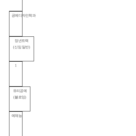
공예디자인학과
정년트랙
(
신임 일반
)
1
유리공예
(
블로잉
)
예체능