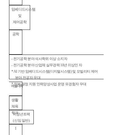
임베디드시스템
및
제어공학
공학
-
전기공학 분야 석사학위 이상 소지자
-
전기공학 분야 산업체 실무경력
10
년 이상인 자
* AI
기반 임베디드시스템
(
디지털시스템
)
및 모빌리티 제어
분야 전공자 우대
*
정부 재정 지원 인력양성사업 운영 유경험자 우대
예술대학
생활
체육
학과
비정년트랙
(
신임 일반
)
1