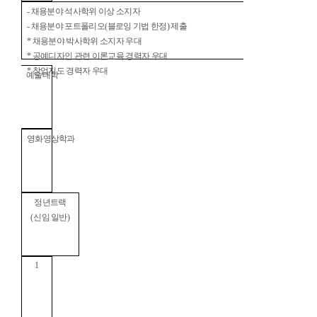
-
채용분야 석사학위 이상 소지자
-
채용분야 포트폴리오
(
블로잉 기법 한정
)
제출
*
채용분야 박사학위 소지자 우대
*
공예디자인 관련 이론교육 경력자 우대
*
창업지도 경력자 우대
예술대학
영화영상학과
정년트랙
(
신임 일반
)
1