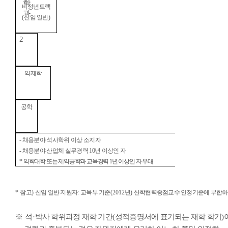
학
비정년트랙
과
(
신임 일반
)
2
약제학
공학
-
채용분야 석사학위 이상 소지자
-
채용분야 산업체 실무경력
10
년 이상인 자
*
약학대학 또는 제약공학과 교육경력
1
년 이상인 자 우대
*
참고
)
신임 일반 지원자
:
교육부 기준
(2012
년
)
산학협력중점교수 인정기준에 부합하
※
석
·
박사 학위과정 재학 기간
(
성적증명서에 표기되는 재학 학기
)