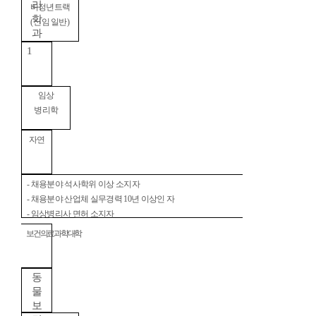
리
비정년트랙
학
(
신임 일반
)
과
1
임상
병리학
자연
-
채용분야 석사학위 이상 소지자
-
채용분야 산업체 실무경력
10
년 이상인 자
-
임상병리사 면허 소지자
보건의료과학대학
동
물
보