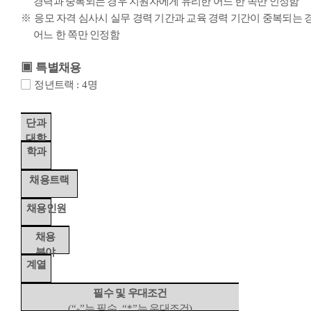
경력과 중복되는 경우 지원자에게 유리한 어느 한 쪽만 인정함
※
응모 자격 심사시 실무 경력 기간과 교육 경력 기간이 중복되는
어느 한 쪽만 인정함
▣
특별채용
▢
정년트랙
: 4
명
단과
대학
학과
채용트랙
채용인원
채용
분야
계열
필수 및 우대조건
(“-”
는 필수
, “*”
는 우대조건
)