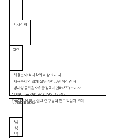
방사선학
자연
-
채용분야 석사학위 이상 소지자
-
채용분야 산업체 실무경력
10
년 이상인 자
-
방사성동위원소취급감독자면허
(SRI)
소지자
*
대학 교육 경력
2
년 이상인 자 우대
*
국가과제 및 산업체 연구용역 연구책임자 우대
보건의료과학대학
임
상
병