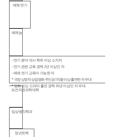
매체 연기
예체능
-
연기 분야 석사 학위 이상 소지자
-
연기 관련 교육 경력
2
년 이상인 자
-
매체 연기 교육이 가능한 자
*
극장 상영작 상업영화 주인공
1
작품 이상 출연한 자 우대
*
영화 또는 드라마 출연 경력
10
년 이상인 자 우대
보건의료과학대학
임상병리학과
정년트랙