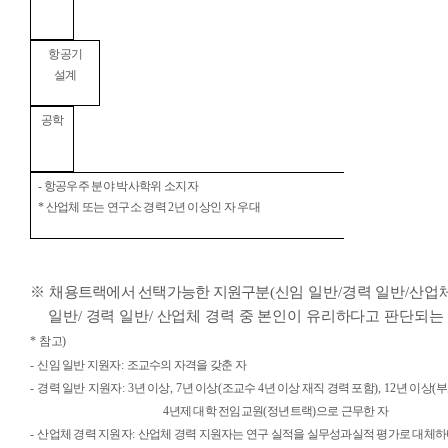
항공기
설계
공학
-
항공우주 분야 박사학위 소지자
*
산업체 또는 연구소 경력
2
년 이상인 자 우대
※
채용트랙에서 선택가능한 지원구분
(
신임 일반
/
경력 일반
/
산업
일반
/
경력 일반
/
산업체 경력 중 본인이 유리하다고 판단되는
*
참고
)
-
신임 일반 지원자
:
조교수의 자격을 갖춘 자
-
경력 일반
지원자
: 3
년 이상
, 7
년 이상
(
조교수
4
년 이상 재직 경력 포함
), 12
년 이상
(
부
4
년제 대학
전임교원
(
정년트랙
)
으로 근무한 자
-
산업체 경력 지원자
:
산업체 경력 지원자는
연구 실적을 실무성과실적 평가로 대체하