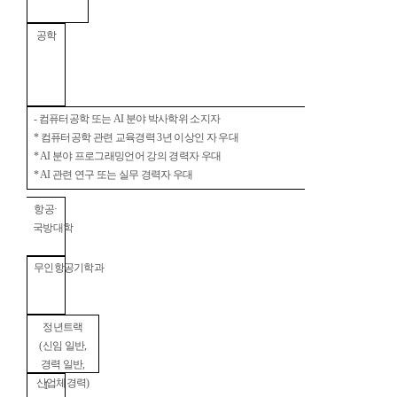
공학
-
컴퓨터공학 또는
AI
분야 박사학위 소지자
*
컴퓨터공학 관련 교육경력
3
년 이상인 자 우대
* AI
분야 프로그래밍언어 강의 경력자 우대
* AI
관련 연구 또는 실무 경력자 우대
항공
·
국방대학
무인항공기학과
정년트랙
(
신임 일반
,
경력 일반
,
산업체경력
)
1