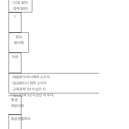
(
신임 일반
,
경력 일반
)
1
임상
병리학
자연
- 채용분야 박사학위 소지자
-
임상병리사 면허 소지자
-
교육경력
3
년 이상인 자
*
임상경력
3
년 이상인 자 우대
항공
·
국방대학
항공운항학과