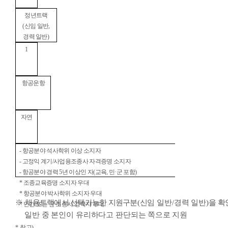
정년트랙
(
신임 일반
,
경력 일반
)
1
항공운항
자연
-
항공분야 석사학위 이상 소지자
-
고정익 계기
/
사업용조종사 자격증명 소지자
-
항공분야 경력
5
년 이상인 자
(
교육
,
민
·
군 포함
)
*
조종교육증명 소지자 우대
*
항공분야 박사학위 소지자 우대
※
채용트랙에서 선택가능한 지원구분
(
신임 일반
/
경력 일반
)
을 확
*
민간 또는 군 조종사 경력자 우대
일반 중 본인이 유리하다고 판단되는 쪽으로
지원
*
참고
)