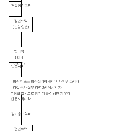
경찰행정학과
정년트랙
(
신임 일반
)
1
범죄학
(
범죄
심리학
)
인문사회
-
범죄학 또는 범죄심리학 분야 박사학위 소지자
-
경찰 수사 실무 경력
3
년 이상인 자
*
경찰 출신으로 경감 계급 이상인 자 우대
인문사회대학
광고홍보학과
정년트랙