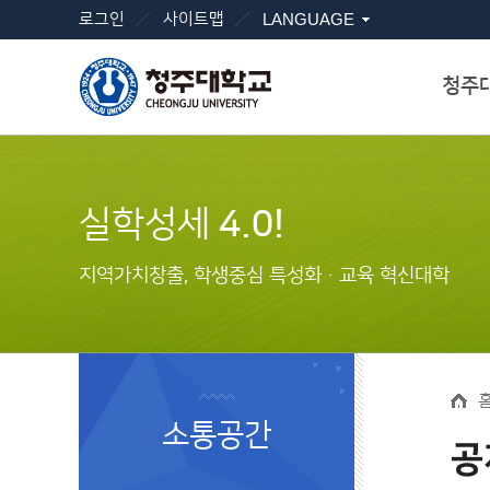
로그인
사이트맵
LANGUAGE
청주
실학성세
4.0!
지역가치창출, 학생중심 특성화ㆍ교육 혁신대학
소통공간
공