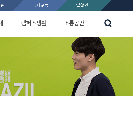
지원
국제교류
입학안내
내
캠퍼스생활
소통공간