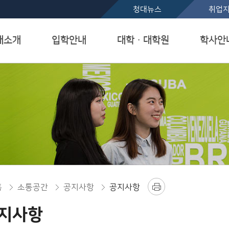
본문 바로가기
청대뉴스
취업
대소개
입학안내
대학ㆍ대학원
학사안
홈
소통공간
공지사항
공지사항
지사항