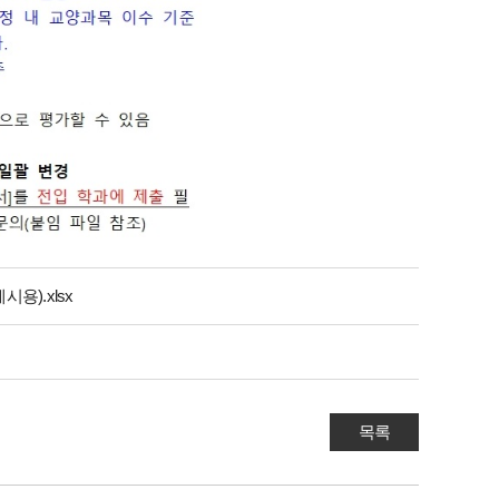
용).xlsx
목록