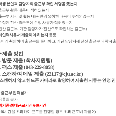
학생 본인과 담당자의 출근부 확인 서명을 했는지
출근부 활동 내용이 적혀있는지
출근부 시간 및 활동 내용 변경 요청한 내용이 수정되었는지
수정된 전산 출근부에 수정 사유가 적혀있는지
전산 출근부
=
기관 담당자가 전산으로 확인하는 출근부
)
미입력사유서 제출해야 하는지
등등
※
미리 확인하여 출근부를 준비하고
,
기관 담당자께 전산 출근부 대학 제
▶
제출 방법
.
방문 제출
(
학사지원팀
)
.
팩스 제출
(043-229-8058)
.
스캔하여 메일 제출
(22117@cju.ac.kr)
스캔하지 않고 핸드폰 카메라로 촬영하여 제출한
서류는 인정 안
▶
출근부 입력불가
-공휴일 불가
학기중
최대근로시간
640
시간
640
시간을 초과하여 근로를 진행할 경우 초과 근로비 지급
X)