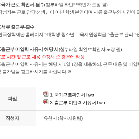
①
국가 근로 확인서
-
필수
(
첨부파일 확인
**
확인자 도장 필
)
작성자는 근로 담당 선생님이 아닌 학생 본인이며 서류 출근부와 시간이
②
서류 출근부
-
필수
한국장학재단 홈페이지
->
대학생 청소년 교육지원장학금
->
출근부 관리
->
③
출근부 미입력 사유서
-
해당 시
(
첨부파일 확인
**
확인자 도장 필
)
로 시간 및 근로 내용 수정해 준 경우에 작성
※
출근부 미입력 사유서는 해당 시
1
일
1
장을 제출하되
,
근무 내용 및 미
정 불가임을 참고하시기를 바랍니다
.
※
1. 국가근로확인서.hwp
파일
3. 출근부 미입력 사유서.hwp
작성자
유현지 (학사지원팀)