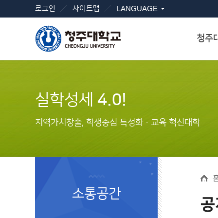
로그인
사이트맵
LANGUAGE
청주
실학성세
4.0!
지역가치창출, 학생중심 특성화ㆍ교육 혁신대학
소통공간
공