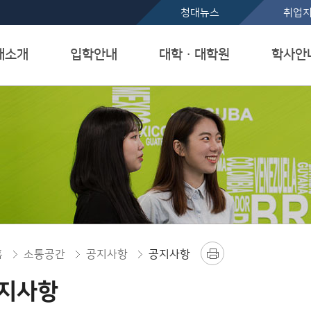
본문 바로가기
청대뉴스
취업
대소개
입학안내
대학ㆍ대학원
학사안
홈
소통공간
공지사항
공지사항
지사항