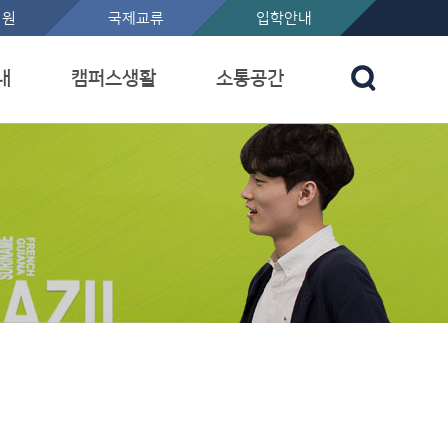
지원
국제교류
입학안내
내
캠퍼스생활
소통공간