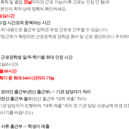
>
휴학 및 졸업
전날
까지만 근로 가능
(
이후 근로는 인정 안 됨
)
※
>
본인의 학적 상태 정확히 확인하세요
.
점심시간
수업 시간표와 중복되는 시간
※
위 내용으로 출근부 입력은 부정 근로로 간주할 수 있습니다
.
부정근로가 확정되면 근로장학생 장학금 환수 및 근로 중단되오니 주의하
▶
근로장학생 일
/
주
/
학기별 최대 인정 시간
1
일
(8
시간
)
월 8
0
시간
학기 중 최대
640
시간까지 가능
.
온라인 출근부
(
전산 출근부
) ->
기관 담당자가 처리
①
전산 출근부
-
필수
(
전산 출근부
"
대학 제출
"
처리
)
기관 담당자가 진행하며
, "
대학 제출
"
처리 전 기관 담당 선생님께 변경 
하시기를 바랍니다
.)
.
서류 출근부
->
학생이 제출