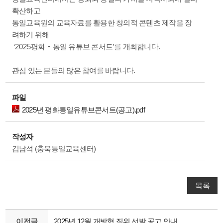
확산하고
통일교육원의 교육자료를 활용한 창의적 콘텐츠 제작을 장
려하기 위해
‘2025
’
.
평화
‧
통일 유튜브 콘서트
를 개최합니다
.
관심 있는 분들의 많은 참여를 바랍니다
파일
2025년 평화통일유튜브콘서트(공고).pdf
작성자
김남석 (충북통일교육센터)
목록
이전글
2025년 12월 개방형 직위 선발 공고 안내