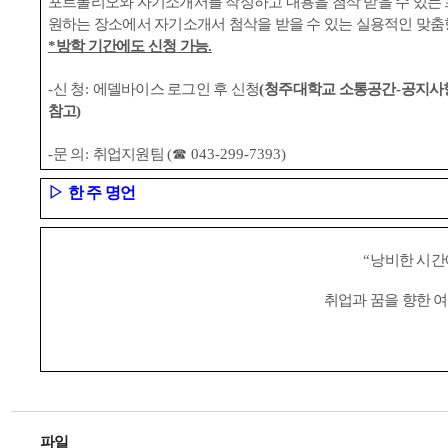
포트폴리오와 자기소개서를 작성하고 내용을 첨삭 받을 수 있는
원하는 장소에서 자기소개서 첨삭을 받을 수 있는 실용적인 맞
*
방학 기간에도 신청 가능
.
-
신 청
:
에델바이스 로그인 후 신청
(
청주대학교 소통공간
-
공지사
참고
)
-
문 의
:
취업지원팀
(
☎
043-299-7393)
▷
한 주 명언
“
낭비한 시간
취업과 꿈을 향한 
파일