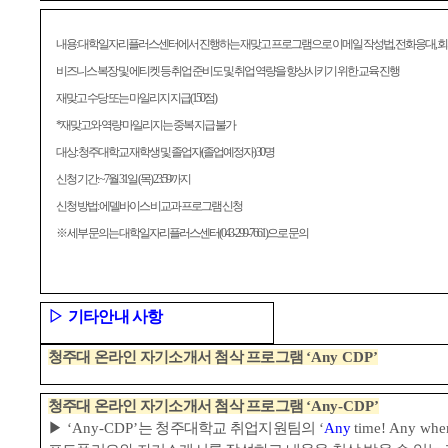
내용
:
대학일자리플러스센터에서 진행하는 재맞고 프로그램으로 이메일 작성법
,
전화응대
,
회
비즈니스 복장 및 에티켓 등 취업 준비도 및 취업 역량을 향상시키기 위한 교육 진행
재맞고 수당 또는 마일리지 지급
(150
점
)
*
재맞고와 역량 마일리지는 중복 지급 불가
대상
:
청주대학교 재학생 및 졸업자
(
졸업예정자
) 30
명
신청 기간
: ~7
월
31
일
(
목
) 23:59
까지
신청 방법
:
에델바이스 비교과 프로그램 신청
※
세부 문의는 대학일자리플러스센터
(043-299-7661)
으로 문의
▷
기타안내 사항
청주대 온라인 자기소개서 첨삭 프로그램
‘Any CDP’
청주대 온라인 자기소개서 첨삭 프로그램
‘Any-CDP’
▶
‘
Any-CDP’
는 청주대학교 취업지원팀의
‘
Any
time! Any whe