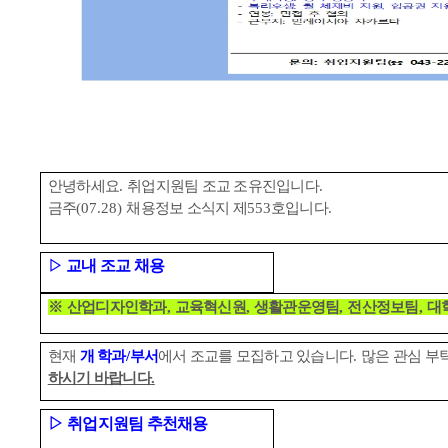
안녕하세요
.
취업지원팀 조교 조유진입니다
.
금주
(07.28)
채용정보 소식지 제
553
호입니다
.
교내 조교 채용
▷
※
산업디자인학과
,
교육혁신원
,
생활관운영팀
,
전산정보팀
,
대
현재
개 학과
/
부서
에서 조교를 모집하고 있습니다
.
많은 관심 부
하시기 바랍니다
.
▷
취업지원팀 추천채용