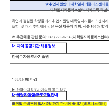
★
취업지원팀이 대학일자리플러스센터를 
대학일자리플러스센터 카카오톡 채널
:
취업이 절실한 학생들에게 취업지원팀 대학일자리플러스센터에서
또한
,
몇 개의 추천채용 건은
우선 채용의 기회
,
서류
100%
합격 
☏
추천채용 관련 문의
: 043) 229-8734 (
대학일자리플러스센터
)
▷
지역 공공기관 채용정보
한국수자원조사기술원
* 08/05(
화
)
마감
▶
한국수자원조사기술원 공고 참고
▷
취업지원팀 프로그램안내
https://kihs.recruiter.co.kr/
※
취업 준비부터 입사 준비까지 한 번에 끝내기
(
비즈니스 매너
)