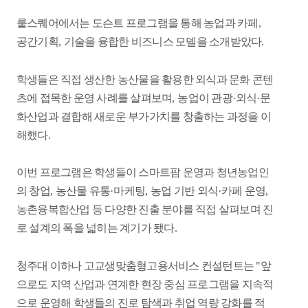
뤁스퀘어에서는 도슨트 프로그램을 통해 농업과 카페
,
공간기획
,
기술을 융합한 비즈니스 모델을 소개받았다
.
학생들은 직접 생산한 농산물을 활용한 외식과 문화 콘텐
츠에 접목한 운영 사례를 살펴보며
,
농업이 관광
·
외식
·
문
화산업과 결합해 새로운 부가가치를 창출하는 과정을 이
해했다
.
이번 프로그램은 학생들이 스마트팜 운영과 청년농업인
의 창업
,
농산물 유통
·
마케팅
,
농업 기반 외식
·
카페 운영
,
농촌융복합산업 등 다양한 진출 분야를 직접 살펴보며 진
로 설계의 폭을 넓히는 계기가 됐다
.
청주대 이하나 고교생맞춤형고용서비스 컨설턴트는
"
앞
으로도 지역 산업과 연계한 현장 중심 프로그램을 지속적
으로 운영해 학생들의 진로 탐색과 취업 역량 강화를 적