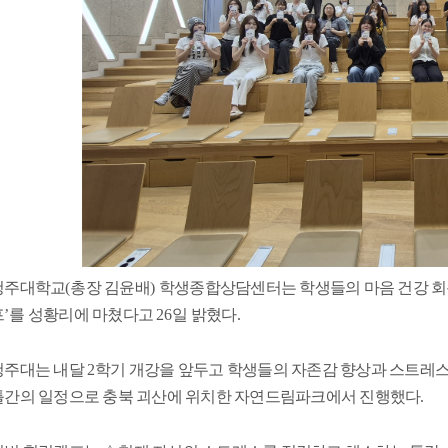
청주대학교
(
총장 김윤배
)
학생종합상담센터는 학생들의 마음 건강 회
프
’
를 성황리에 마쳤다고
26
일 밝혔다
.
청주대는 내달
2
학기 개강을 앞두고 학생들의 자존감 향상과 스트레스
틀간의 일정으로 충북 괴산에 위치한 자연드림파크에서 진행했다
.