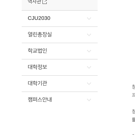
역사관
CJU2030
열린총장실
학교법인
대학정보
대학기관
캠퍼스안내