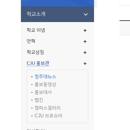
학교소개
학교 이념
연혁
학교상징
CJU 홍보관
청주대뉴스
홍보동영상
홍보대사
웹진
캠퍼스갤러리
CJU 브로슈어