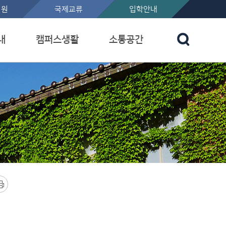
지원
국제교류
입학안내
내
캠퍼스생활
소통공간