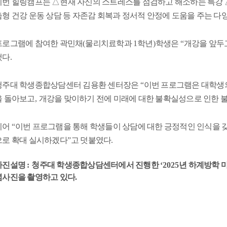
이번 힐링캠프는
△
현재 자신의 스트레스를 점검하고 해소하는 특강
춤형 건강 운동 상담 등 자존감 회복과 정서적 안정에 도움을 주는 
프로그램에 참여한 곽민채
(
물리치료학과
1
학년
)
학생은
“
개강을 앞두고
했다
.
청주대 학생종합상담센터 김용환 센터장은
“
이번 프로그램은 대학생의
을 돌아보고
,
개강을 맞이하기 전에 미래에 대한 불확실성으로 인한 
이어
“
이번 프로그램을 통해 학생들이 상담에 대한 긍정적인 인식을 
으로 확대 실시하겠다
”
고 덧붙였다
.
사진설명
:
청주대 학생종합상담센터에서 진행한
‘2025
년 하계방학 
념사진을 촬영하고 있다
.