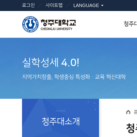
로그인
사이트맵
LANGUAGE
청주
실학성세
4.0!
지역가치창출, 학생중심 특성화ㆍ교육 혁신대학
청주대소개
청