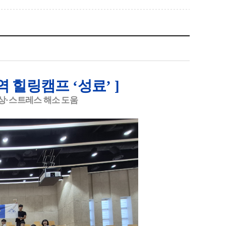
역 힐링캠프
‘
성료
’ ]
상
·
스트레스 해소 도움