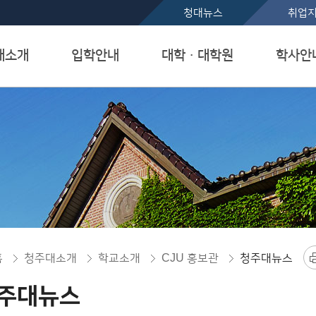
본문 바로가기
청대뉴스
취업
대소개
입학안내
대학ㆍ대학원
학사안
홈
청주대소개
학교소개
CJU 홍보관
청주대뉴스
주대뉴스