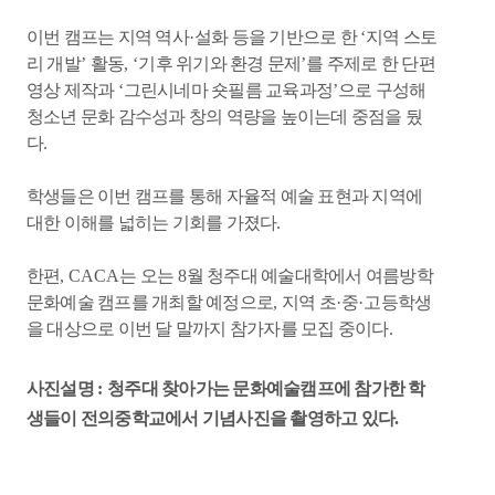
이번 캠프는 지역 역사
·
설화 등을 기반으로 한
‘
지역 스토
리 개발
’
활동
, ‘
기후 위기와 환경 문제
’
를 주제로 한 단편
영상 제작과
‘
그린시네마 숏필름 교육과정
’
으로 구성해
청소년 문화 감수성과 창의 역량을 높이는데 중점을 뒀
다
.
학생들은 이번 캠프를 통해 자율적 예술 표현과 지역에
대한 이해를 넓히는 기회를 가졌다
.
한편
, CACA
는 오는
8
월 청주대 예술대학에서 여름방학
문화예술 캠프를 개최할 예정으로
,
지역 초
·
중
·
고등학생
을 대상으로 이번 달 말까지 참가자를 모집 중이다
.
사진설명
:
청주대 찾아가는 문화예술캠프에 참가한 학
생들이 전의중학교에서 기념사진을 촬영하고 있다
.