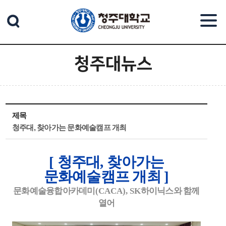
본문 바로가기
청주대뉴스
제목
청주대, 찾아가는 문화예술캠프 개최
[
청주대
,
찾아가는
문화예술캠프 개최
]
문화예술융합아카데미
(CACA), SK
하이닉스와 함께
열어