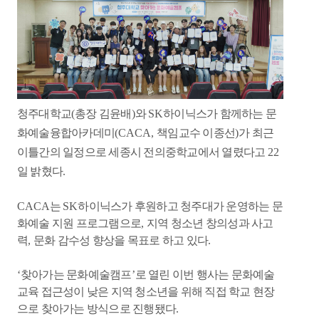
청주대학교
(
총장 김윤배
)
와
SK
하이닉스가 함께하는 문
화예술융합아카데미
(CACA,
책임교수 이종선
)
가 최근
이틀간의 일정으로 세종시 전의중학교에서 열렸다고
22
일 밝혔다
.
CACA
는
SK
하이닉스가 후원하고 청주대가 운영하는 문
화예술 지원 프로그램으로
,
지역 청소년 창의성과 사고
력
,
문화 감수성 향상을 목표로 하고 있다
.
‘
찾아가는 문화예술캠프
’
로 열린 이번 행사는 문화예술
교육 접근성이 낮은 지역 청소년을 위해 직접 학교 현장
으로 찾아가는 방식으로 진행됐다
.