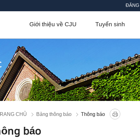
Go to body text
ĐĂNG
Giới thiệu về CJU
Tuyển sinh
c
RANG CHỦ
Bảng thông báo
Thông báo
hông báo