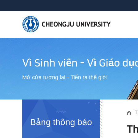
Vì Sinh viên - Vì Giáo dụ
Mở cửa tương lai - Tiến ra thế giới
T
Bảng thông báo
T