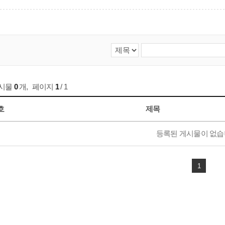
게시물
0
개
,
페이지
1
/ 1
호
제목
등록된 게시물이 없습
1