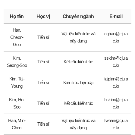
Họ tên
Học vị
Chuyên ngành
E-mail
Han,
Vật liệu kiến trúc và
cghan@cju.a
Cheon-
Tiến sĩ
xây dựng
c.kr
Goo
Kim,
sskim@cju.a
Tiến sĩ
Kết cấu kiến trúc
Seong-Soo
c.kr
Kim, Tai-
taiplan@cju.a
Tiến sĩ
Kiến trúc hiện đại
Young
c.kr
Kim, Ho-
hskim@cju.a
Tiến sĩ
Kết cấu kiến trúc
Soo
c.kr
Han, Min-
Vật liệu kiến trúc và
twhan@cju.a
Tiến sĩ
Cheol
xây dựng
c.kr