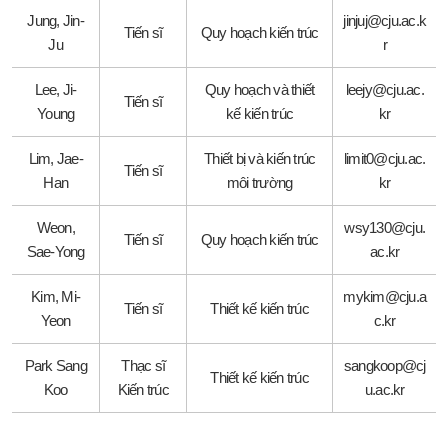
Jung, Jin-
jinjuj@cju.ac.k
Tiến sĩ
Quy hoạch kiến trúc
Ju
r
Lee, Ji-
Quy hoạch và thiết
leejy@cju.ac.
Tiến sĩ
Young
kế kiến trúc
kr
Lim, Jae-
Thiết bị và kiến trúc
limit0@cju.ac.
Tiến sĩ
Han
môi trường
kr
Weon,
wsy130@cju.
Tiến sĩ
Quy hoạch kiến trúc
Sae-Yong
ac.kr
Kim, Mi-
mykim@cju.a
Tiến sĩ
Thiết kế kiến trúc
Yeon
c.kr
Park Sang
Thạc sĩ
sangkoop@cj
Thiết kế kiến trúc
Koo
Kiến trúc
u.ac.kr