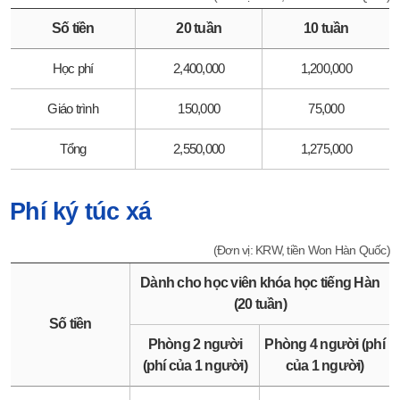
Số tiền
20 tuần
10 tuần
Học phí
2,400,000
1,200,000
Giáo trình
150,000
75,000
Tổng
2,550,000
1,275,000
Phí ký túc xá
(Đơn vị: KRW, tiền Won Hàn Quốc)
Dành cho học viên khóa học tiếng Hàn
(20 tuần)
Số tiền
Phòng 2 người
Phòng 4 người (phí
(phí của 1 người)
của 1 người)