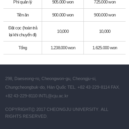
Phí quản lý
905.000 won
725.000 won
Tiền ăn
900.000 won
900.000 won
Đặt cọc (hoàn trả
10,000
10,000
lại khi chuyển đi)
Tổng
1.238.000 won
1.625.000 won
298, Daeseong-ro, Cheongwon-gu, Cheongju-si,
Chungcheongbuk-do, Hàn Quốc
TEL. +82 43-229-8114
FAX.
+82 43-229-8110
INTL@cju.ac.kr
COPYRIGHTⓒ 2017 CHEONGJU UNIVERSITY. ALL
RIGHTS RESERVED.