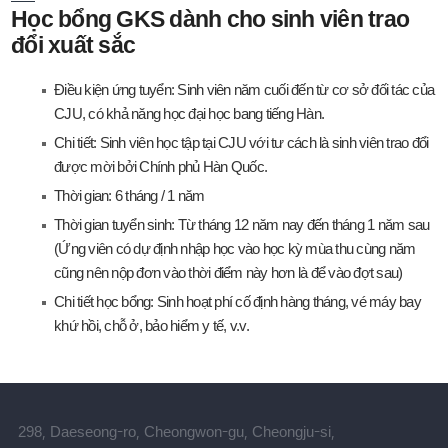
Học bổng GKS dành cho sinh viên trao
đổi xuất sắc
Điều kiện ứng tuyển: Sinh viên năm cuối đến từ cơ sở đối tác của
CJU, có khả năng học đại học bang tiếng Hàn.
Chi tiết: Sinh viên học tập tại CJU với tư cách là sinh viên trao đổi
được mời bởi Chính phủ Hàn Quốc.
Thời gian: 6 tháng / 1 năm
Thời gian tuyển sinh: Từ tháng 12 năm nay đến tháng 1 năm sau
(Ứng viên có dự định nhập học vào học kỳ mùa thu cùng năm
cũng nên nộp đơn vào thời điểm này hơn là để vào đợt sau)
Chi tiết học bổng: Sinh hoạt phí cố định hàng tháng, vé máy bay
khứ hồi, chỗ ở, bảo hiểm y tế, v.v.
298, Daeseong-ro, Cheongwon-gu, Cheongju-si,