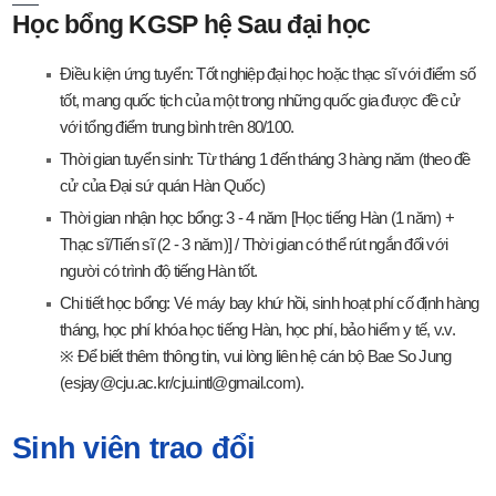
Học bổng KGSP hệ Sau đại học
Điều kiện ứng tuyển: Tốt nghiệp đại học hoặc thạc sĩ với điểm số
tốt, mang quốc tịch của một trong những quốc gia được đề cử
với tổng điểm trung bình trên 80/100.
Thời gian tuyển sinh: Từ tháng 1 đến tháng 3 hàng năm (theo đề
cử của Đại sứ quán Hàn Quốc)
Thời gian nhận học bổng: 3 - 4 năm [Học tiếng Hàn (1 năm) +
Thạc sĩ/Tiến sĩ (2 - 3 năm)] / Thời gian có thể rút ngắn đối với
người có trình độ tiếng Hàn tốt.
Chi tiết học bổng: Vé máy bay khứ hồi, sinh hoạt phí cố định hàng
tháng, học phí khóa học tiếng Hàn, học phí, bảo hiểm y tế, v.v.
※ Để biết thêm thông tin, vui lòng liên hệ cán bộ Bae So Jung
(esjay@cju.ac.kr/cju.intl@gmail.com).
Sinh viên trao đổi