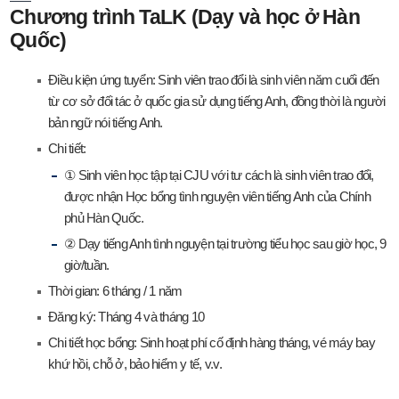
Chương trình TaLK (Dạy và học ở Hàn
Quốc)
Điều kiện ứng tuyển: Sinh viên trao đổi là sinh viên năm cuối đến
từ cơ sở đối tác ở quốc gia sử dụng tiếng Anh, đồng thời là người
bản ngữ nói tiếng Anh.
Chi tiết:
① Sinh viên học tập tại CJU với tư cách là sinh viên trao đổi,
được nhận Học bổng tình nguyện viên tiếng Anh của Chính
phủ Hàn Quốc.
② Dạy tiếng Anh tình nguyện tại trường tiểu học sau giờ học, 9
giờ/tuần.
Thời gian: 6 tháng / 1 năm
Đăng ký: Tháng 4 và tháng 10
Chi tiết học bổng: Sinh hoạt phí cố định hàng tháng, vé máy bay
khứ hồi, chỗ ở, bảo hiểm y tế, v.v.