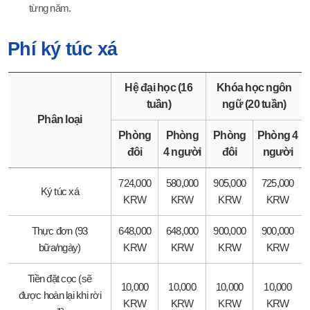
từng năm.
Phí ký túc xá
Hệ đại học (16
Khóa học ngôn
tuần)
ngữ (20 tuần)
Phân loại
Phòng
Phòng
Phòng
Phòng 4
đôi
4 người
đôi
người
724,000
580,000
905,000
725,000
Ký túc xá
KRW
KRW
KRW
KRW
Thực đơn (93
648,000
648,000
900,000
900,000
bữa/ngày)
KRW
KRW
KRW
KRW
Tiền đặt cọc (sẽ
10,000
10,000
10,000
10,000
được hoàn lại khi rời
KRW
KRW
KRW
KRW