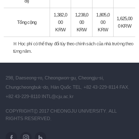
đi)
1,382,0
1,238,0
1,805,0
1,625,00
Tổng cộng
00
00
00
0 KRW
KRW
KRW
KRW
※ Học phí có thể thay đổi tùy theo chính sách của nhà trường theo
từng năm.
298, Daeseong-ro, Cheongwon-gu, Cheongju-si,
Chungcheongbuk-do, Hàn Quốc
TEL. +82 43-229-8114
FAX.
+82 43-229-8110
INTL@cju.ac.kr
COPYRIGHTⓒ 2017 CHEONGJU UNIVERSITY. ALL
RIGHTS RESERVED.