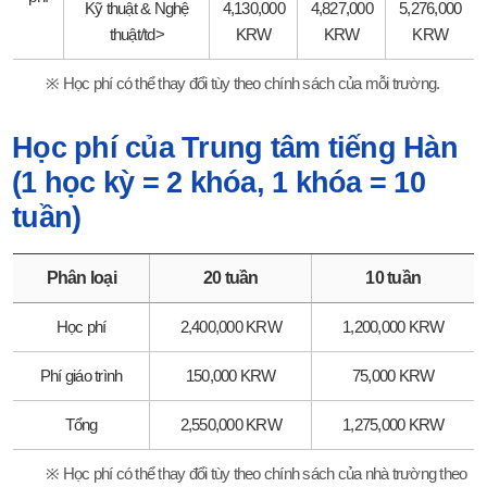
Kỹ thuật & Nghệ
4,130,000
4,827,000
5,276,000
thuật/td>
KRW
KRW
KRW
※ Học phí có thể thay đổi tùy theo chính sách của mỗi trường.
Học phí của Trung tâm tiếng Hàn
(1 học kỳ = 2 khóa, 1 khóa = 10
tuần)
Phân loại
20 tuần
10 tuần
Học phí
2,400,000 KRW
1,200,000 KRW
Phí giáo trình
150,000 KRW
75,000 KRW
Tổng
2,550,000 KRW
1,275,000 KRW
※ Học phí có thể thay đổi tùy theo chính sách của nhà trường theo