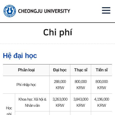
Go to body text
Chi phí
Hệ đại học
Phân loại
Đại học
Thạc sĩ
Tiến sĩ
288,000
800,000
800,000
Phí nhập học
KRW
KRW
KRW
Khoa học Xã hội &
3,263,000
3,843,000
4,196,000
Nhân văn
KRW
KRW
KRW
Học
phí