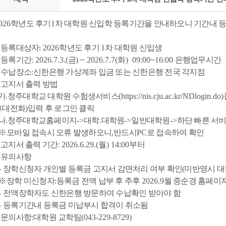
026
학년도 후기
1
차 대학원 신입학 등록기간을 안내하오니 기간내 
.
등록대상자
: 2026
학년도 후기
1
차 대학원 신입생
.
등록기간
: 2026.7.3.(
금
) ~ 2026.7.7(
화
) 09:00~16:00
은행업무시간
.
수납장소
:
신한은행 가상계좌 입금 또는 신한은행 전국 각지점
.
고지서 출력 방법
가
.
청주대학교 대학원 수험생서비스
(https://nis.cju.ac.kr/NDlogin.do)
휴대전화
)
입력 후 로그인 클릭
나
.
청주대학교홈페이지
->
대학
.
대학원
->
일반대학원
->
하단 빠른 서
※
모바일 접속시 오류 발생하오니
,
반드시
PC
로 접속하여 확인
.
고지서 출력 기간
: 2026.6.29.(
월
) 14:00
부터
.
유의사항
-
장학신청자 개인별 등록금 고지서 감면처리 여부 확인(미반영시 대
※
장학 미신청자
:
등록금 전액 납부 후 추후
2026.9
월 중순경 홈페이지
-
전액장학자도 신한은행 방문하여 수납확인 받아야 함
-
등록기간내 등록금 미납부시 합격이 취소됨
.
문의사항
:
대학원 교학팀
(043-229-8729)