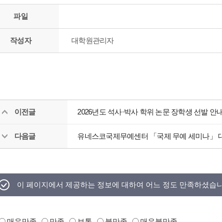
파일
작성자
대학원관리자
이전글
2026년도 석사·박사 학위 논문 장학생 선발 안
다음글
유네스코국제무예센터 「국제 무예 세미나」 대
이 페이지에서 제공하는 정보에 대하여 어느 정도 만족하셨습
매우만족
만족
보통
불만족
매우불만족