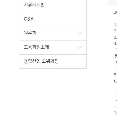
자유게시판
2
Q&A
1
2
원우회
3
4
교육과정소개
융합산업 고위과정
5
6
7