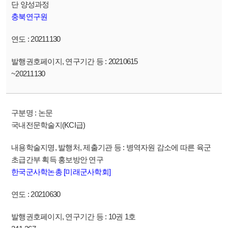
단 양성과정
충북연구원
20211130
20210615
~20211130
논문
국내전문학술지(KCI급)
병역자원 감소에 따른 육군
초급간부 획득 홍보방안 연구
한국군사학논총 [미래군사학회]
20210630
10권 1호