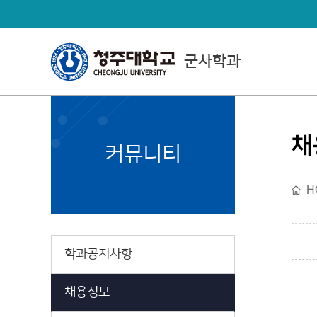
군사학과
채
Department Directly
커뮤니티
Managed By CJU
H
직할학부소개
학과공지사항
채용정보