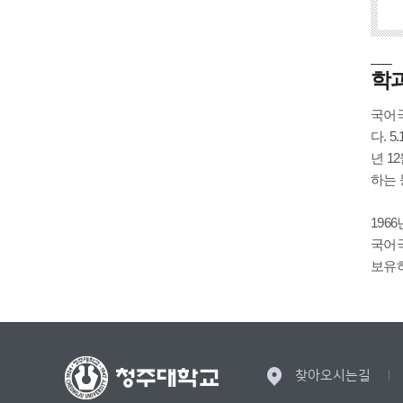
학
국어국
다. 
년 1
하는 
196
국어국
보유하
찾아오시는길