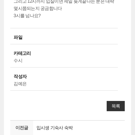
그리고 12시까지 입실이면 제일 늦게끝나는 분은 대략
몇시쯤되는지 궁금합니다
3시를 넘나요?
파일
카테고리
수시
작성자
김예은
목록
이전글
입시생 기숙사 숙박