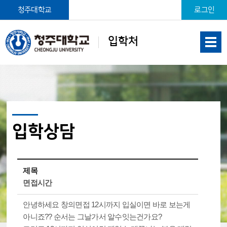
본문 바로가기
청주대학교
로그인
입학처
입학상담
제목
면접시간
안녕하세요 창의면접 12시까지 입실이면 바로 보는게
아니죠?? 순서는 그날가서 알수잇는건가요?