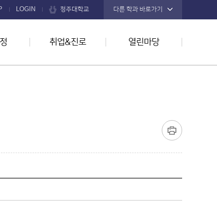
청주대학교
P
LOGIN
다른 학과 바로가기
정
취업&진로
열린마당