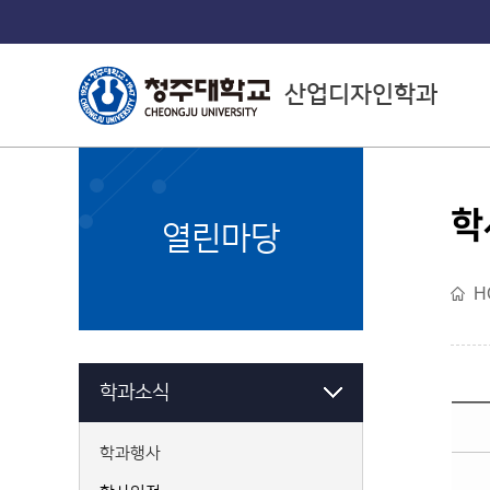
산업디자인학과
학
College of Arts
열린마당
예술대학소개
H
학과소식
학과행사