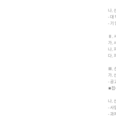
나.
- 대
- 
Ⅱ.
가.
나.
다.
Ⅲ.
가.
- 공
⋇접
나.
- 사
- 