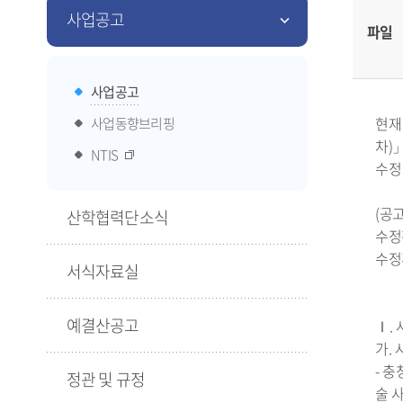
사업공고
파일
사업공고
현재
사업동향브리핑
차)
NTIS
수정
(공
산학협력단소식
수정전:
수정후:
서식자료실
예결산공고
Ⅰ.
가.
- 
정관 및 규정
술 