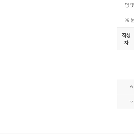
명 
※ 
작성
자