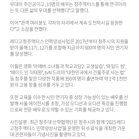
무대의 주인공이고, 15명의 배우는 청주액터스를 통해 연극이라
는 또 다른 삶의 무대를 선택했다”고 말했다.
이어 ”관객 여러분도 각자의 자리에서 계속 도전하시길 응원한
다”고 소감을 전했다.
레디고청주액터스 인력양성사업은 2017년부터 청주시의 지원을
받아 올해 11기, 12기를 포함해 지금까지 600여 명의 시민 연기자
를 양성했다.
이들은 영화 ‘아메바 소녀들과 학교괴담2: 교생실습’, ‘와일드 씽’,
‘메이드 인 이태원’, tvN 드라마 ‘대한민국에서 건물주로 사는 법’
등 청주를 찾은 다양한 작품에 350여 명이 출연하며 약 1억 1천만
원의 고용 창출 성과를 거두고 있다.
또한 교육을 이수한 시민 연기자 중 성장 가능성이 있는 배우를 선
발해 서울 에이전시를 초청, 가상 오디션과 오디션 특강을 진행함
으로써 전문 배우로 도약할 수 있는 기회를 제공하고 있다.
사진설명 : 최근 청주대 산학협력단은 청주시와 함께 ‘2025 레디
고청주액터스 인력양성사업’을 운영한 뒤 수료식을 개최한 가운
데 관련자들이 기념사진을 촬영하고 있다.