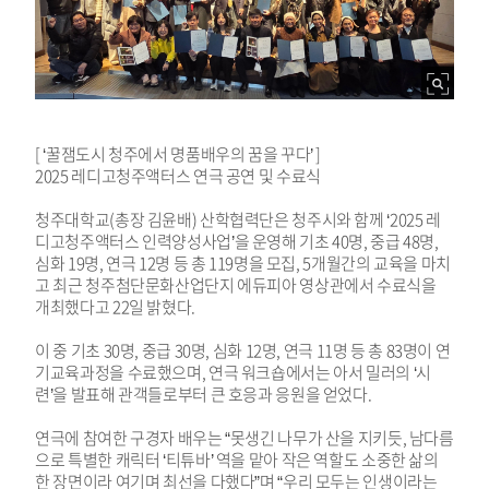
[ ‘꿀잼도시 청주에서 명품배우의 꿈을 꾸다’ ]
2025 레디고청주액터스 연극 공연 및 수료식
청주대학교(총장 김윤배) 산학협력단은 청주시와 함께 ‘2025 레
디고청주액터스 인력양성사업’을 운영해 기초 40명, 중급 48명,
심화 19명, 연극 12명 등 총 119명을 모집, 5개월간의 교육을 마치
고 최근 청주첨단문화산업단지 에듀피아 영상관에서 수료식을
개최했다고 22일 밝혔다.
이 중 기초 30명, 중급 30명, 심화 12명, 연극 11명 등 총 83명이 연
기교육과정을 수료했으며, 연극 워크숍에서는 아서 밀러의 ‘시
련’을 발표해 관객들로부터 큰 호응과 응원을 얻었다.
연극에 참여한 구경자 배우는 “못생긴 나무가 산을 지키듯, 남다름
으로 특별한 캐릭터 ‘티튜바’ 역을 맡아 작은 역할도 소중한 삶의
한 장면이라 여기며 최선을 다했다”며 “우리 모두는 인생이라는