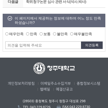
다음글
학위청구논문 심사 관련 서식(석사,박사)
이 페이지에서 제공하는 정보에 대하여 어느 정도 만족
하셨습니까?
매우만족
만족
보통
불만족
매우불만족
개인정보처리방침
이메일주소수집거부
종합정보시스템
웹메일
예결산공고
(28503) 충청북도 청주시 청원구 대성로 298
FAX.043.229.8730
TEL.043.229.8726