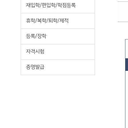
재입학/편입학/학점등록
휴학/복학/퇴학/제적
등록/장학
자격시험
증명발급