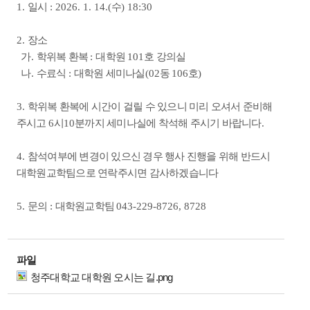
1.
일시
: 2026. 1. 14.(
수
) 18:30
2.
장소
가
.
학위복 환복
:
대학원
101
호 강의실
나
.
수료식
:
대학원 세미나실
(02
동
106
호
)
3.
학위복 환복에 시간이 걸릴 수 있으니 미리 오셔서 준비해
주시고
6
시
10
분까지 세미나실에 착석해 주시기 바랍니다
.
4.
참석여부에 변경이 있으신 경우 행사 진행을 위해 반드시
대학원교학팀으로 연락주시면 감사하겠습니다
5.
문의
:
대학원교학팀
043-229-8726, 8728
파일
청주대학교 대학원 오시는 길.png