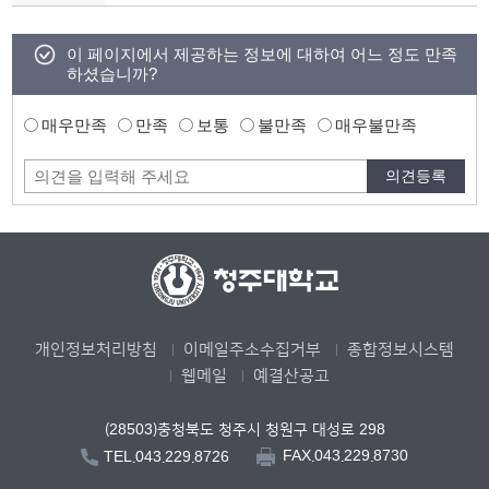
이 페이지에서 제공하는 정보에 대하여 어느 정도 만족
하셨습니까?
매우만족
만족
보통
불만족
매우불만족
개인정보처리방침
이메일주소수집거부
종합정보시스템
웹메일
예결산공고
(28503)충청북도 청주시 청원구 대성로 298
FAX.043.229.8730
TEL.043.229.8726