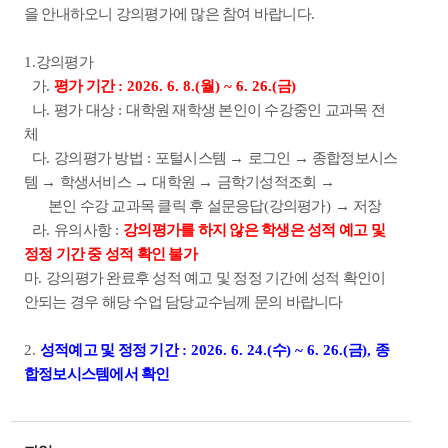
을 안내하오니 강의평가에 많은 참여 바랍니다
.
1.
강의평가
가
.
평가 기간
: 2026. 6. 8.(
월
) ~ 6. 26.(
금
)
나
.
평가 대상
:
대학원 재학생 본인이 수강중인 교과목 전
체
다
.
강의평가 방법
:
포털시스템
→
로그인
→
종합정보시스
템
→
학생서비스
→
대학원
→
금학기성적조회
→
본인 수강 교과목
클릭 후 설문응답
(
강의평가
)
→
저장
라
.
유의사항
:
강의평가를 하지 않은 학생은 성적 예고 및
정정 기간 중 성적 확인 불가
마
.
강의평가 완료후 성적 예고 및 정정 기간에 성적 확인이
안되는 경우 해당 수업 담당교수님께 문의 바랍니다
2.
성적예고 및 정정 기간
: 2026. 6. 24.(
수
) ~ 6. 26.(
금
),
종
합정보시스템에서 확인