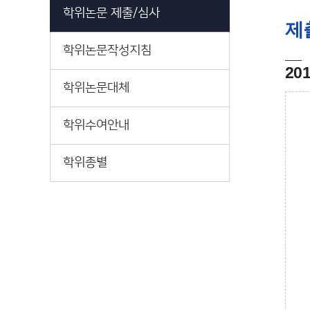
학위논문 제출/심사
제
학위논문작성지침
20
학위논문대체
학위수여안내
학위종별