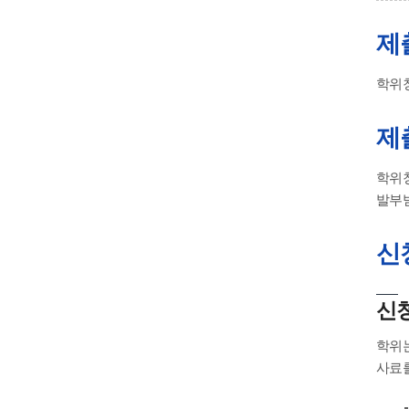
제
학위청
제
학위
발부받
신
신
학위
사료를