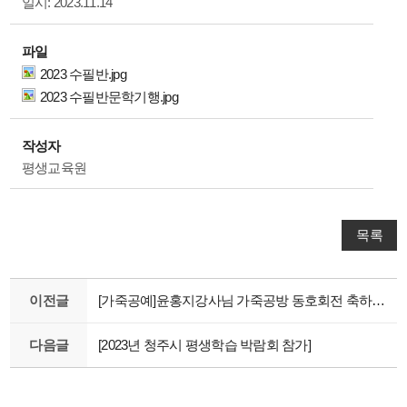
일시: 2023.11.14
파일
2023 수필반.jpg
2023 수필반문학기행.jpg
작성자
평생교육원
목록
이전글
[가죽공예]윤홍지강사님 가죽공방 동호회전 축하드립니다~
다음글
[2023년 청주시 평생학습 박람회 참가]