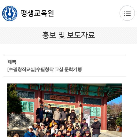
본문 바로가기
평생교육원
홍보 및 보도자료
제목
[수필창작교실]수필창작 교실 문학기행