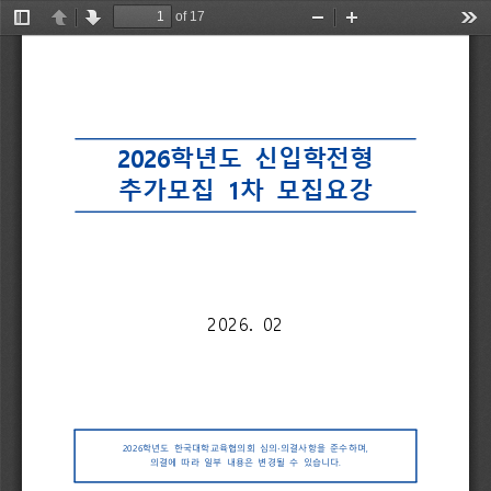
of 17
Toggle
Previous
Next
Zoom
Zoom
Too
Sidebar
Out
In
2026
학년도 
신입학전형
추가모집 
1
차 
모집요강
2026. 
02
2026
학년도 
한국대학교육협의회 
심의
∙
의결사항을 
준수하며
,
의결에 
따라 
일부 
내용은 
변경될 
수 
있습니다
.