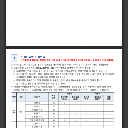
모집단위별 
모집인원
1 
※ 
모집단위별 
모집인원은 
등록취소 
등의 
사유로 
원서접수 
시작 
전에 
변경될 
수 
있으니
, 
원서 
접수시 
꼭 
확인하여 
주시기 
바랍니다
.
※ 
추가모집 
1
차 
모집요강은 
별도의 
인쇄물을 
제작하지 
않고 
우리 
대학교 
인터넷 
홈페이지에만 
게시합니다
.
※ 
모집단위별 
모집인원은 
2026.02.19.(
목
) 
12:00
우리 
대학교 
입학처 
홈페이지에 
발표합니다
.
① 
모집인원은 
우리 
대학교 
수시 
및 
정시모집 
합격자의 
등록포기
(
환불
) 
인원수만큼 
증가할 
수 
있습니다
.
② 
추가모집 
1
차 
원서접수 
이후 
결원이 
있을 
경우 
추가모집 
2
차를 
진행할 
예정이며 
자세한 
일정 
및 
모집요강은 
청주대학교 
입학처 
홈페이지에 
추후 
공지할 
예정입니다
.
③
추가모집은 
등록기간이 
짧게 
주어지므로 
등록금 
납부가 
항상 
가능하도록 
준비하고 
있어야 
합니다
.
(
인터넷뱅킹
, 
폰뱅킹 
등 
계좌이체 
한도 
사전 
점검 
필수
)
※ 
정원외 
특별전형
(
농어촌학생
, 
특성화고졸업자
, 
기회균형전형
)
은 
전형유형별 
전체 
지원자의 
입학 
전형 
성적 
순
위로 
선발하되 
각 
모집단위별 
입학정원의 
10% 
이내
(
수시 
및 
정시모집 
합격 
등록자 
포함
)
에서 
선발합니다
.
정원내
정원외
모집
대학
계열
모집단위
일반전형
일반교과
농어촌
특성화고
기회
인원
(
수능
)
(
교과
)
학생
졸업자
균형
경영학과
70
1
-
-
-
-
회계학과
51
-
-
-
-
-
경제통상학과
40
-
-
-
-
-
경상
인문
대학
무역학과
45
-
-
-
-
-
관광경영학과
55
-
-
-
-
-
호텔외식경영학과
35
1
-
-
-
-
법학과
31
-
-
-
-
-
경찰행정학과
45
-
-
-
-
-