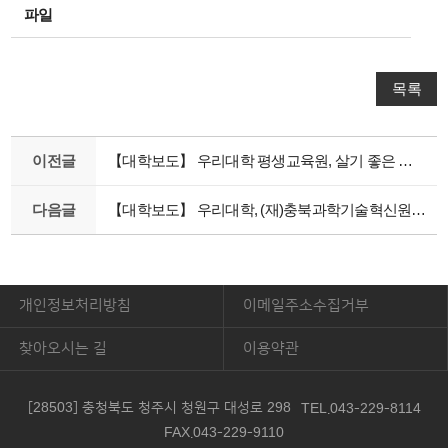
파일
목록
이전글
【대학보도】 우리대학 평생교육원, 살기 좋은 지역사회 확산에 기여
다음글
【대학보도】 우리대학, (재)충북과학기술혁신원과 업무협약 체결
개인정보처리방침
이메일주소수집거부
찾아오시는 길
이용약관
[28503] 충청북도 청주시 청원구 대성로 298
TEL.043-229-8114
FAX.043-229-9110