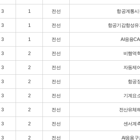
3
1
전선
항공계통시
3
1
전선
항공기감항성유
3
1
전선
AI응용CA
3
2
전선
비행역
3
2
전선
자동제
3
2
전선
항공
3
2
전선
기계요
3
2
전선
전산유체
3
2
전선
센서계
3
2
전선
AI응용