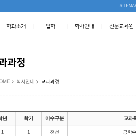
본문 바로가기
SITEMA
학과소개
입학
학사안내
전문교육원
과과정
OME
학사안내
교과과정
학년
학기
이수구분
교과
1
1
전선
공학수