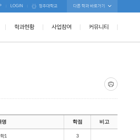
청주대학교
P
LOGIN
다른 학과 바로가기
학과현황
사업참여
커뮤니티
목명
학점
비고
학1
3