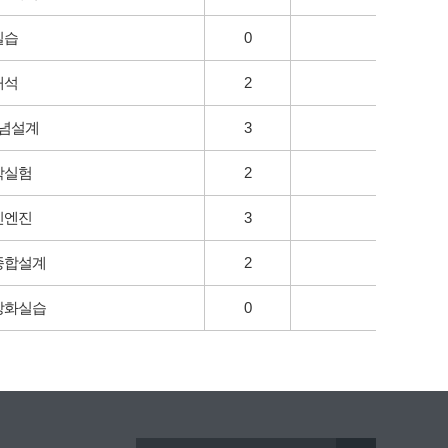
실습
0
해석
2
념설계
3
학실험
2
빈엔진
3
종합설계
2
강화실습
0