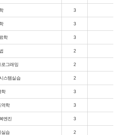
학
3
학
3
료학
3
법
2
프로그래밍
2
시스템실습
2
역학
3
조역학
3
복엔진
3
비실습
2