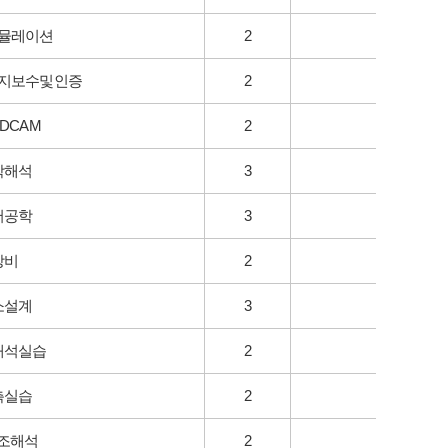
뮬레이션
2
지보수및인증
2
DCAM
2
학해석
3
어공학
3
장비
2
소설계
3
해석실습
2
측실습
2
구조해석
2