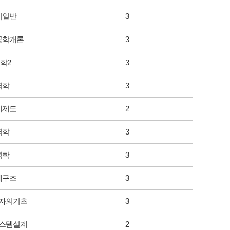
비일반
3
공학개론
3
학2
3
역학
3
계제도
2
역학
3
역학
3
체구조
3
자의기초
3
스템설계
2