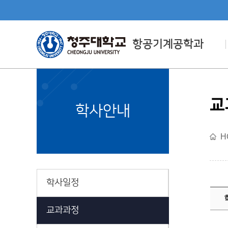
항공기계공학과
교
Department Directly
학사안내
Managed By CJU
H
직할학부소개
학사일정
교과과정