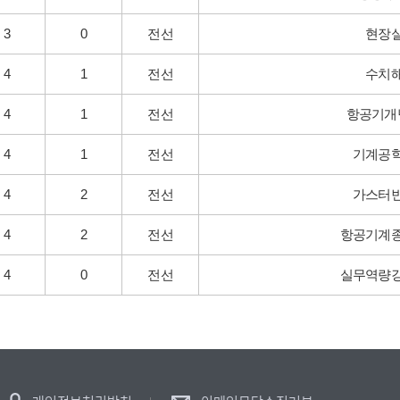
3
0
전선
현장
4
1
전선
수치
4
1
전선
항공기개
4
1
전선
기계공
4
2
전선
가스터
4
2
전선
항공기계
4
0
전선
실무역량