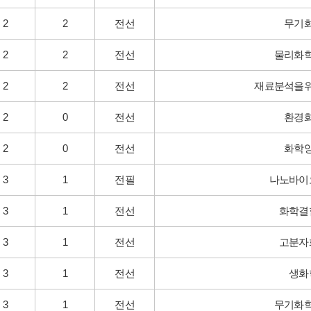
2
2
전선
무기
2
2
전선
물리화
2
2
전선
재료분석을
2
0
전선
환경
2
0
전선
화학
3
1
전필
나노바이
3
1
전선
화학결
3
1
전선
고분자
3
1
전선
생화
3
1
전선
무기화