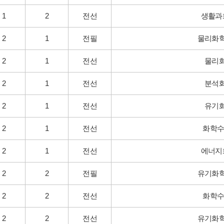
1
2
전선
생활과
2
1
전필
물리화
2
1
전선
물리
2
1
전선
분석
2
1
전선
유기
2
1
전선
화학수
2
1
전선
에너지
2
2
전필
유기화
2
2
전선
화학수
2
2
전선
유기화