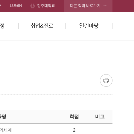
청주대학교
P
LOGIN
다른 학과 바로가기
정
취업&진로
열린마당
목명
학점
비고
의세계
2