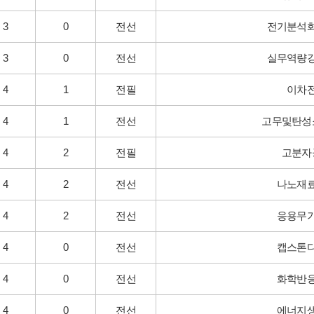
3
0
전선
전기분석
3
0
전선
실무역량
4
1
전필
이차
4
1
전선
고무및탄성
4
2
전필
고분자
4
2
전선
나노재
4
2
전선
응용무
4
0
전선
캡스톤
4
0
전선
화학반
4
0
전선
에너지