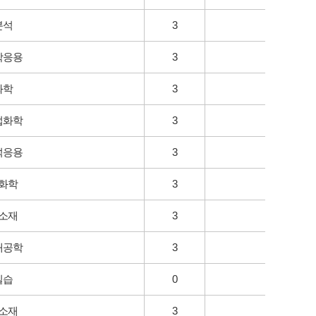
분석
3
학응용
3
화학
3
업화학
3
석응용
3
화학
3
소재
3
재공학
3
실습
0
소재
3