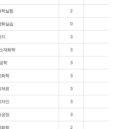
화학실험
2
강화실습
0
전지
3
소재화학
3
공학
3
료화학
3
기재료
3
디자인
3
응공정
3
생화학
2