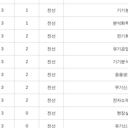
3
1
전선
기기
3
1
전선
분석화
3
2
전선
전기
3
2
전선
유기공
3
2
전선
기기분
3
2
전선
응용생
3
2
전선
무기신
3
2
전선
전자소
3
0
전선
현장
3
0
전선
유기신