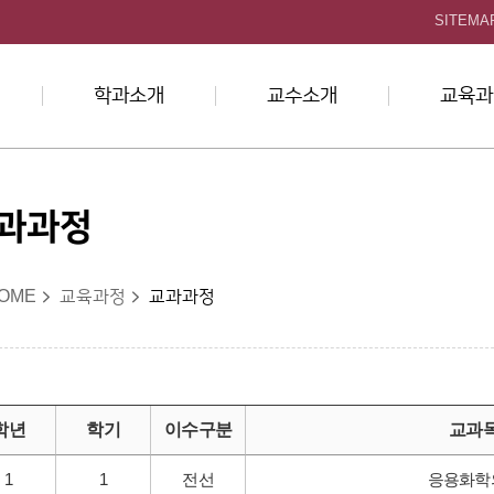
본문 바로가기
SITEMA
학과소개
교수소개
교육과
과과정
OME
교육과정
교과과정
학년
학기
이수구분
교과
1
1
전선
응용화학