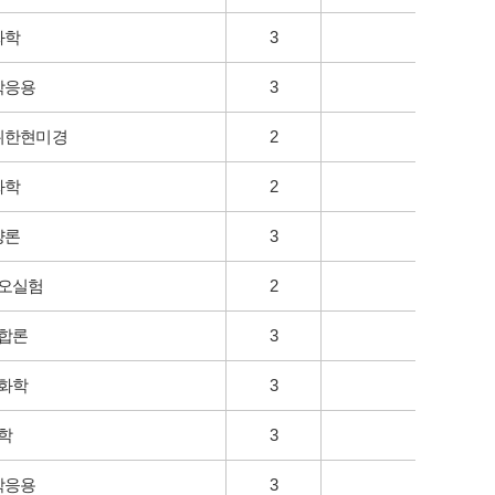
화학
3
학응용
3
위한현미경
2
화학
2
양론
3
오실험
2
합론
3
화학
3
학
3
학응용
3