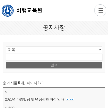
본문 바로가기
비행교육원
공지사항
총 게시물
5
개
,
페이지
1
/ 1
5
2025년 타임빌딩 및 면장전환 과정 안내
이하영