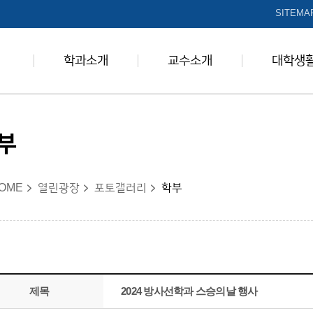
본문 바로가기
SITEMA
학과소개
교수소개
대학생
부
OME
열린광장
포토갤러리
학부
제목
2024 방사선학과 스승의날 행사