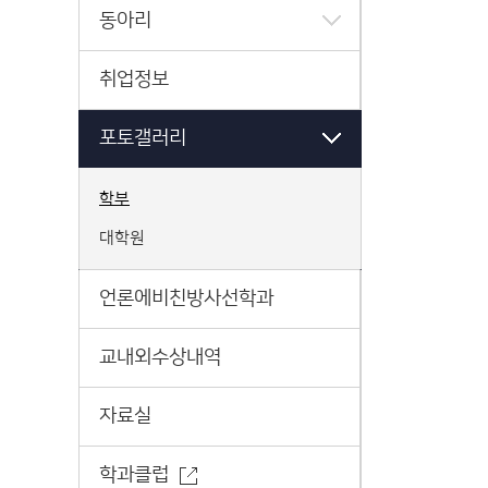
동아리
취업정보
포토갤러리
학부
대학원
언론에비친방사선학과
교내외수상내역
자료실
학과클럽