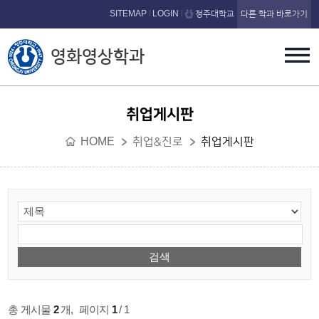
본문 바로가기
SITEMAP
LOGIN
청주대학교
다른 학과 바로가기
영화영상학과
취업게시판
HOME
취업&진로
취업게시판
총 게시물
2
개
,
페이지
1
/ 1